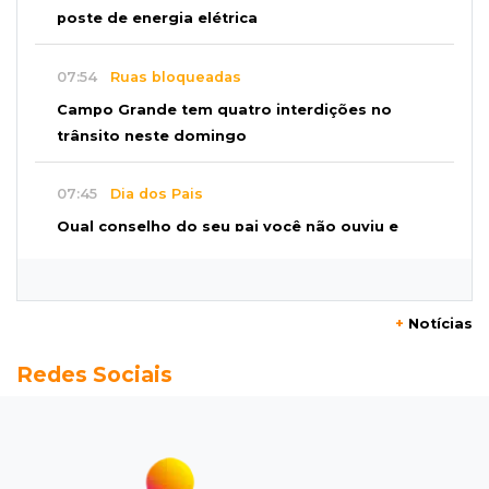
poste de energia elétrica
07:54
Ruas bloqueadas
Campo Grande tem quatro interdições no
trânsito neste domingo
07:45
Dia dos Pais
Qual conselho do seu pai você não ouviu e
hoje paga um preço alto?
07:30
Disciplina e amor
+
Notícias
Pais passam kung-fu de geração em geração
Redes Sociais
e agora treinam as filhas
07:26
Tiradentes
Ataque em beco deixa um morto com rosto
deformado e outro ferido