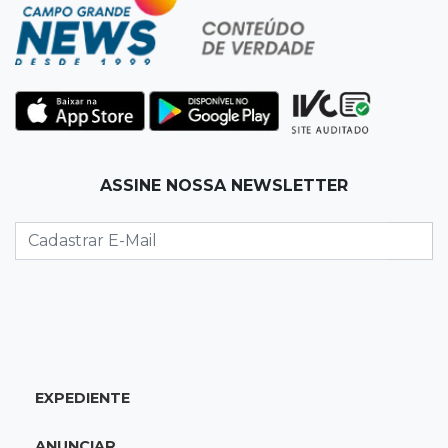
07:20
14 de julho
Feira Central encerra Festival do Sobá com
karaokê de Dia dos Pais
07:15
Artigos
ASSINE NOSSA NEWSLETTER
A esperança não pode morrer
07:10
Previsão
Domingo terá calor de 38°C, tempo seco e
chance de chuva em MS
07:10
Amor que acolhe
Eles cancelaram viagem à Europa porque o
EXPEDIENTE
sonho de ser pais chegou
ANUNCIAR