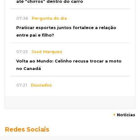
até “chirros” dentro do carro
07:38
Pergunta do dia
Praticar esportes juntos fortalece a relação
entre pai e filho?
07:25
José Marques
Volta ao Mundo: Celinho recusa trocar a moto
no Canadá
07:21
Dourados
Mulher perde R$ 18,5 mil em golpe durante
compra de carro
+
Notícias
07:19
Movimento
Redes Sociais
Enquanto mães comem fora, churrasco faz
açougues bombarem para o Dia dos Pais