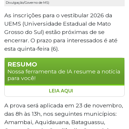
Divulgação/Governo de MS)
As inscrições para o vestibular 2026 da
UEMS (Universidade Estadual de Mato
Grosso do Sul) estão próximas de se
encerrar. O prazo para interessados é até
esta quinta-feira (6).
RESUMO
Nossa ferramenta de IA resume a notícia
para você!
LEIA AQUI
A Universidade Estadual de Mato Grosso do
Sul (UEMS) encerra nesta quinta-feira (6) as
A prova será aplicada em 23 de novembro,
inscrições para seu vestibular 2026, que
das 8h às 13h, nos seguintes municípios:
oferece 871 vagas em diversos cursos de
Amambai, Aquidauana, Bataguassu,
graduação. As provas serão realizadas em 23