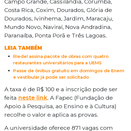
Campo Grande, Cassilândia, Corumbá,
de novembro, das 8h às 13h, em 19 municípios
Costa Rica, Coxim, Dourados, Glória de
do estado.Com taxa de inscrição de R$ 100, o
processo seletivo é organizado pela Fundação
Dourados, Ivinhema, Jardim, Maracaju,
de Apoio à Pesquisa, ao Ensino e à Cultura
Mundo Novo, Naviraí, Nova Andradina,
(Fapec). O resultado será divulgado em 20 de
Paranaíba, Ponta Porã e Três Lagoas.
janeiro de 2026, com matrículas previstas para
fevereiro do mesmo ano. A universidade
LEIA TAMBÉM
oferece cursos em diferentes áreas, incluindo
Riedel assina pacote de obras com quatro
Medicina, Direito, Agronomia e Engenharia Civil.
restaurantes universitários para a UEMS
Passe de ônibus gratuito em domingos de Enem
e vestibular já pode ser solicitado
A taxa é de R$ 100 e a inscrição pode ser
feita
neste link
. A Fapec (Fundação de
Apoio à Pesquisa, ao Ensino e à Cultura)
recolhe o valor e aplica as provas.
A universidade oferece 871 vagas com