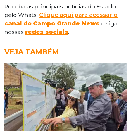
Receba as principais notícias do Estado
pelo Whats.
Clique aqui para acessar o
canal do
Campo Grande News
e siga
nossas
redes sociais
.
VEJA TAMBÉM