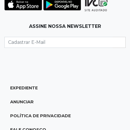
Rodamos 1.000 km com o Basalt; veja onde
ele mais surpreendeu
15:14
Luto na arquitetura
ASSINE NOSSA NEWSLETTER
Morre aos 58 anos Luis Pedro Scalise,
arquiteto dos projetos fora do comum
14:55
Categorias de base
Times de Dourados e Campo Grande vencem
1ª etapa do Festival de Futebol Sub-11
EXPEDIENTE
14:47
"Acrodermo"
Típico de MS, bocaiúva vira cosmético em
ANUNCIAR
pesquisa da UFMS premiada no Paìs
POLÍTICA DE PRIVACIDADE
14:38
Liberadas
Justiça suspende punições do MEC a cursos de
FALE CONOSCO