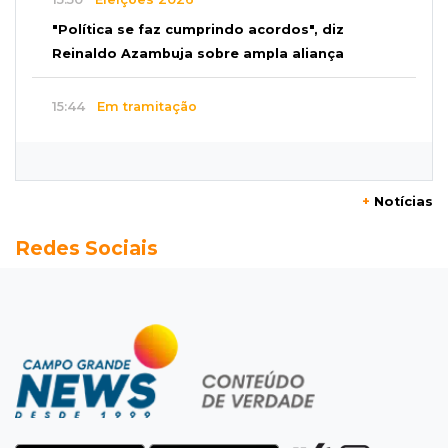
"Política se faz cumprindo acordos", diz
Reinaldo Azambuja sobre ampla aliança
15:44
Em tramitação
Projeto em MS quer barrar artistas que
divulgam bets em eventos públicos
+
Notícias
15:37
Versão de defesa
Redes Sociais
Caminhão envolvido em acidente com 4
mortes quebrou na pista
15:27
Pagará indenização
Homem que atacou ex com motosserra na
frente da filha é condenado
15:24
Veículos