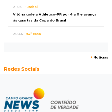
21:03
Futebol
Vitória goleia Athletico-PR por 4 a 0 e avança
às quartas da Copa do Brasil
20:44
94º caso
Foragido por roubo morre baleado em
confronto com policiais militares
+
Notícias
20:25
Sorte
Redes Sociais
Veja as dezenas de hoje na Mega-Sena, Quina,
Timemania e mais
20:06
Balcão de empregos
Semana termina com 913 vagas de trabalho
abertas em 114 funções