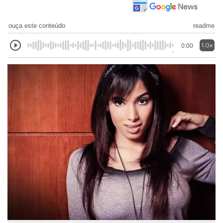
ouça este conteúdo
readme
1.0x
0:00