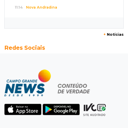
11:14
Nova Andradina
Carreta com soja fica destruída após incêndio
e motorista sai ileso
+
Notícias
11:05
Trânsito
Redes Sociais
Motociclista é 2ª morte do dia no trânsito da
Capital
10:47
Polícia investiga
Bebê some após mãe adolescente ir à casa de
mulher que conheceu na internet
10:46
Eleições 2026
Federação oficializa Delcídio e disputa ao
governo de MS ganha 8º nome