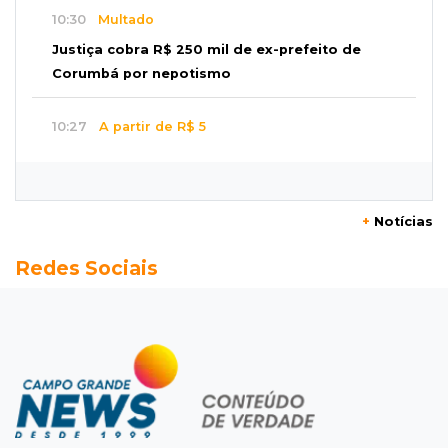
10:30
Multado
Justiça cobra R$ 250 mil de ex-prefeito de
Corumbá por nepotismo
10:27
A partir de R$ 5
Feira de louças abre com fila e peças que
fazem sucesso no TikTok
+
Notícias
10:25
Locação de caminhões
Redes Sociais
Operação mira contratos de Três Lagoas e
empresas por corrupção
10:18
Furto
Túmulos são quebrados e objetos
desaparecem do Cemitério Santo Antônio