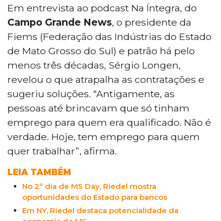
destaca a abundância de empregos na
Em entrevista ao podcast Na Íntegra, do
indústria de Mato Grosso do Sul,
Campo Grande News
, o presidente da
especialmente para aqueles sem
Fiems (Federação das Indústrias do Estado
experiência, mas aponta que a concessão
de Mato Grosso do Sul) e patrão há pelo
de benefícios sociais dificulta a atração de
menos três décadas, Sérgio Longen,
mão-de-obra. Ele sugere que as pessoas
deveriam poder receber benefícios
revelou o que atrapalha as contratações e
mesmo com emprego formal, permitindo
sugeriu soluções. “Antigamente, as
que aumentem sua renda sem perder a
pessoas até brincavam que só tinham
segurança do trabalho. Além disso,
emprego para quem era qualificado. Não é
Longen menciona um projeto para atrair
verdade. Hoje, tem emprego para quem
mães ao mercado de trabalho,
oferecendo creches, e enfatiza a
quer trabalhar”, afirma.
importância da qualificação profissional
para o desenvolvimento industrial do
LEIA TAMBÉM
estado.
No 2º dia de MS Day, Riedel mostra
oportunidades do Estado para bancos
Em NY, Riedel destaca potencialidade da