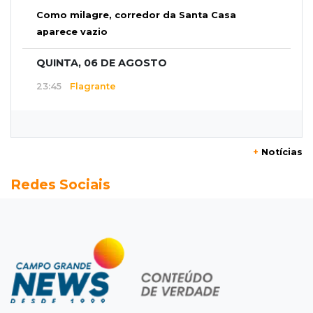
Como milagre, corredor da Santa Casa
aparece vazio
QUINTA, 06 DE AGOSTO
23:45
Flagrante
Ladrão invade casa e sai com televisão nos
braços na Vila Ipiranga
+
Notícias
23:26
Sancionado
Redes Sociais
Crédito do FGTS permitirá que santas casas
refinanciem dívidas até 2030
23:07
Balança rural
Soja fica R$ 3 mais cara em um ano, enquanto
preço do milho pouco muda
22:48
Concurso 3.041