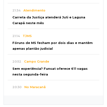
21:34
Atendimento
Carreta da Justiça atenderá Juti e Laguna
Carapã neste mês
21:14
TJMS
Fóruns de MS fecham por dois dias e mantêm
apenas plantão judicial
20:52
Campo Grande
Sem experiência? Funsat oferece 611 vagas
nesta segunda-feira
20:30
No Maracanã
Flamengo vence Vitória por 2 a 0 e encurta
distância para o líder