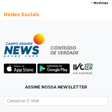
+
Notícias
20:13
Empregos
Redes Sociais
Seleções em MS têm salários de até R$ 8,2 mil;
veja oportunidades
19:50
Jardim Itatiaia
Vigia é amarrado durante roubo de carro e
dois caminhões em pátio
19:35
Bragança Paulista
Corinthians vence Bragantino por 2 a 0 e sobe
para 7º no Brasileirão
19:12
Na Vila Belmiro
ASSINE NOSSA NEWSLETTER
Athletico vence Santos por 2 a 0 e mantém 3º
lugar no Brasileirão