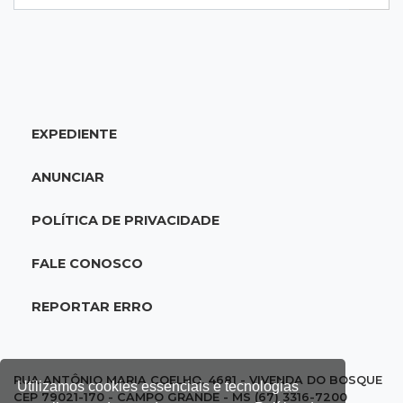
20:25
Sorte
Veja as dezenas de hoje na Mega-Sena, Quina,
Timemania e mais
EXPEDIENTE
20:06
Balcão de empregos
Semana termina com 913 vagas de trabalho
ANUNCIAR
abertas em 114 funções
POLÍTICA DE PRIVACIDADE
19:47
Festival do Sobá
Em visita à Feira Central, Riedel volta a
FALE CONOSCO
prometer apoio para revitalização
REPORTAR ERRO
19:28
Contravenção penal
STF suspende julgamento que pode definir
futuro do jogo do bicho no País
RUA ANTÔNIO MARIA COELHO, 4681 - VIVENDA DO BOSQUE
Utilizamos cookies essenciais e tecnologias
CEP 79021-170 - CAMPO GRANDE - MS (67) 3316-7200