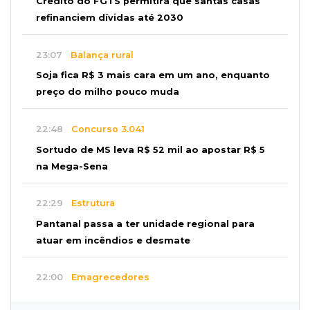
Crédito do FGTS permitirá que santas casas
refinanciem dívidas até 2030
23:07
Balança rural
Soja fica R$ 3 mais cara em um ano, enquanto
preço do milho pouco muda
22:48
Concurso 3.041
Sortudo de MS leva R$ 52 mil ao apostar R$ 5
na Mega-Sena
22:29
Estrutura
Pantanal passa a ter unidade regional para
atuar em incêndios e desmate
22:00
Emagrecedores
MS lidera procura digital por canetas