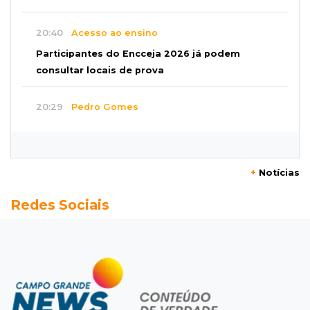
20:40
Acesso ao ensino
Participantes do Encceja 2026 já podem
consultar locais de prova
20:29
Pedro Gomes
Jovem morre baleado e suspeita envolve
disputa entre facções rivais
+
Notícias
20:01
Futebol feminino
Redes Sociais
Pantanal treina em Goiânia antes de jogo que
vale acesso inédito à Série A2
19:44
Campeonato Brasileiro
Remo busca empate com Atlético-MG e segue
na zona de rebaixamento