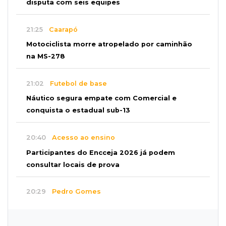
disputa com seis equipes
21:25
Caarapó
Motociclista morre atropelado por caminhão
na MS-278
21:02
Futebol de base
Náutico segura empate com Comercial e
conquista o estadual sub-13
20:40
Acesso ao ensino
Participantes do Encceja 2026 já podem
consultar locais de prova
20:29
Pedro Gomes
Jovem morre baleado e suspeita envolve
disputa entre facções rivais