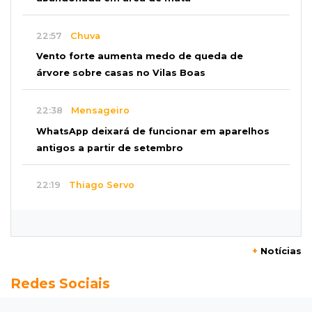
22:57
Chuva
Vento forte aumenta medo de queda de
árvore sobre casas no Vilas Boas
22:38
Mensageiro
WhatsApp deixará de funcionar em aparelhos
antigos a partir de setembro
22:19
Thiago Servo
Sertanejo desiste de ação de R$ 12 milhões
por pagar pensão sem ser pai
+
Notícias
21:50
Balcão de empregos
Redes Sociais
Semana vai começar com 909 novas
oportunidades de trabalho em 114 funções