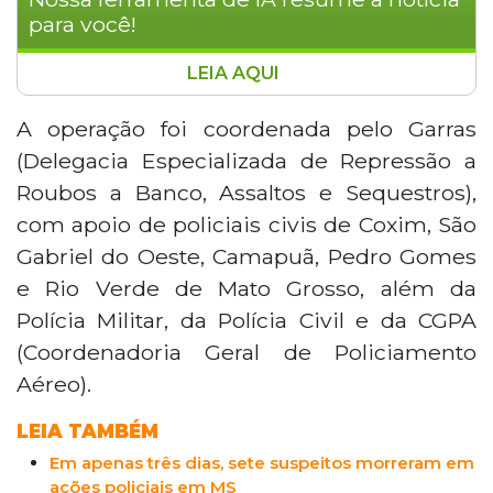
para você!
LEIA AQUI
A Operação Leviatã, realizada nesta
segunda-feira (27) em Coxim, mobilizou
A operação foi coordenada pelo Garras
60 policiais e cumpriu 10 mandados de
(Delegacia Especializada de Repressão a
busca e apreensão e cinco de prisão
Roubos a Banco, Assaltos e Sequestros),
contra integrantes de facções criminosas,
com apoio de policiais civis de Coxim, São
incluindo o Comando Vermelho. Um
Gabriel do Oeste, Camapuã, Pedro Gomes
suspeito morreu após reagir à
abordagem policial. Segundo o delegado
e Rio Verde de Mato Grosso, além da
Hoffman D'avilla, grupos organizados
Polícia Militar, da Polícia Civil e da CGPA
tentam se infiltrar no Estado há seis
(Coordenadoria Geral de Policiamento
meses, explorando a posição estratégica
Aéreo).
de Mato Grosso do Sul na fronteira com
Paraguai e Bolívia.
LEIA TAMBÉM
Em apenas três dias, sete suspeitos morreram em
ações policiais em MS