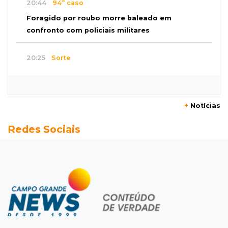
20:44
94º caso
Foragido por roubo morre baleado em
confronto com policiais militares
20:25
Sorte
Veja as dezenas de hoje na Mega-Sena, Quina,
Timemania e mais
+
Notícias
20:06
Balcão de empregos
Redes Sociais
Semana termina com 913 vagas de trabalho
abertas em 114 funções
19:47
Festival do Sobá
Em visita à Feira Central, Riedel volta a
prometer apoio para revitalização
19:28
Contravenção penal