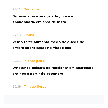
23:16
Dourados
Biz usada na execução de jovem é
abandonada em área de mata
22:57
Chuva
Vento forte aumenta medo de queda de
árvore sobre casas no Vilas Boas
22:38
Mensageiro
WhatsApp deixará de funcionar em aparelhos
antigos a partir de setembro
22:19
Thiago Servo
Sertanejo desiste de ação de R$ 12 milhões
por pagar pensão sem ser pai