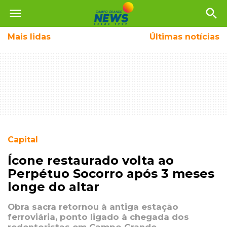
menu
search
Mais
lidas
Últimas notícias
Capital
Ícone restaurado volta ao
Perpétuo Socorro após 3 meses
longe do altar
Obra sacra retornou à antiga estação
ferroviária, ponto ligado à chegada dos