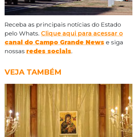
Receba as principais notícias do Estado
pelo Whats.
Clique aqui para acessar o
canal do Campo Grande News
e siga
nossas
redes sociais
.
VEJA TAMBÉM