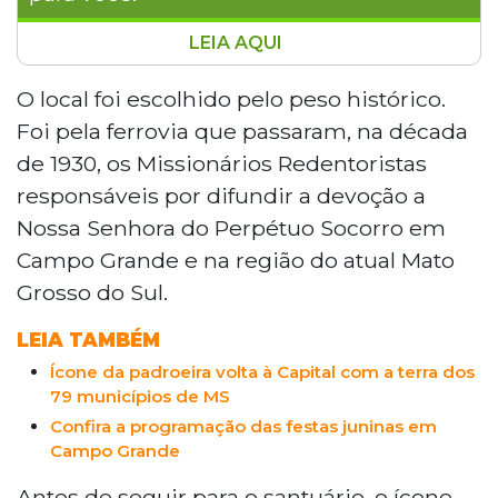
LEIA AQUI
O ícone histórico de Nossa Senhora do
Perpétuo Socorro, padroeira de Mato
O local foi escolhido pelo peso histórico.
Grosso do Sul, retornou a Campo Grande
Foi pela ferrovia que passaram, na década
neste domingo após três meses de
de 1930, os Missionários Redentoristas
restauração em São José dos Campos. A
responsáveis por difundir a devoção a
chegada foi celebrada na Plataforma
Nossa Senhora do Perpétuo Socorro em
Cultural, antiga estação ferroviária, local
por onde passaram os Missionários
Campo Grande e na região do atual Mato
Redentoristas na década de 1930. O
Grosso do Sul.
evento abriu a IX Festa da Padroeira e
reuniu milhares de fiéis.
LEIA TAMBÉM
Ícone da padroeira volta à Capital com a terra dos
79 municípios de MS
Confira a programação das festas juninas em
Campo Grande
Antes de seguir para o santuário, o ícone