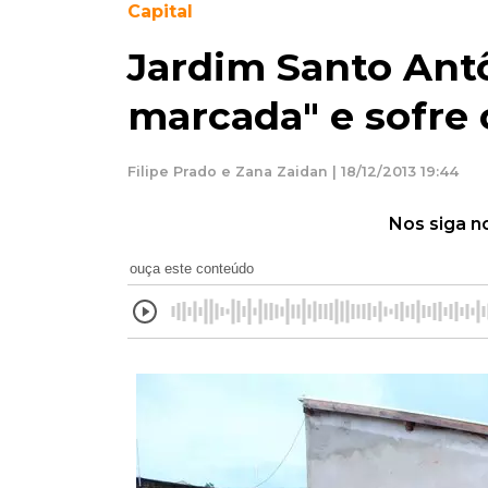
Capital
Jardim Santo Antô
marcada" e sofre
Filipe Prado e Zana Zaidan | 18/12/2013 19:44
Nos siga n
ouça este conteúdo