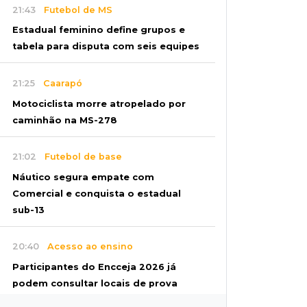
21:43
Futebol de MS
Estadual feminino define grupos e
tabela para disputa com seis equipes
21:25
Caarapó
Motociclista morre atropelado por
caminhão na MS-278
21:02
Futebol de base
Náutico segura empate com
Comercial e conquista o estadual
sub-13
20:40
Acesso ao ensino
Participantes do Encceja 2026 já
podem consultar locais de prova