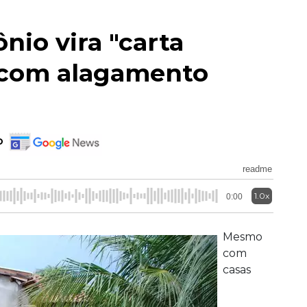
nio vira "carta
 com alagamento
o
readme
1.0x
0:00
Mesmo
com
casas