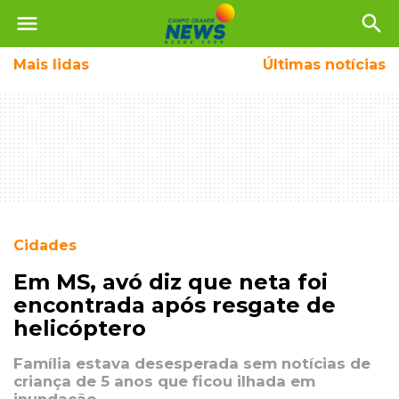
menu
search
Mais
lidas
Últimas notícias
Cidades
Em MS, avó diz que neta foi
encontrada após resgate de
helicóptero
Família estava desesperada sem notícias de
criança de 5 anos que ficou ilhada em