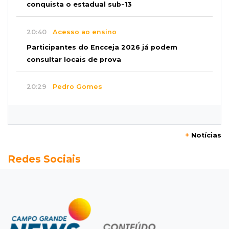
conquista o estadual sub-13
20:40
Acesso ao ensino
Participantes do Encceja 2026 já podem
consultar locais de prova
20:29
Pedro Gomes
Jovem morre baleado e suspeita envolve
disputa entre facções rivais
+
Notícias
20:01
Futebol feminino
Redes Sociais
Pantanal treina em Goiânia antes de jogo que
vale acesso inédito à Série A2
19:44
Campeonato Brasileiro
Remo busca empate com Atlético-MG e segue
na zona de rebaixamento