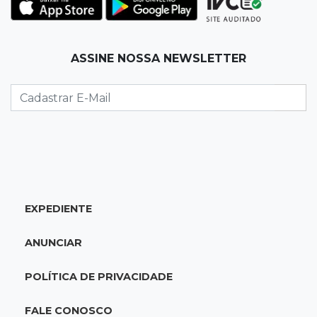
Granizo danifica telhados e plantações
durante temporal no interior
ASSINE NOSSA NEWSLETTER
21:22
Agregado
Inter perde para o Corinthians mas avança às
quartas da Copa do Brasil
21:03
Futebol
Vitória goleia Athletico-PR por 4 a 0 e avança
às quartas da Copa do Brasil
EXPEDIENTE
20:44
94º caso
ANUNCIAR
Foragido por roubo morre baleado em
confronto com policiais militares
POLÍTICA DE PRIVACIDADE
20:25
Sorte
FALE CONOSCO