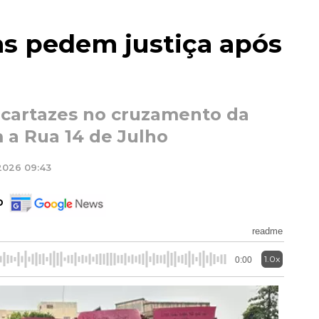
as pedem justiça após
 cartazes no cruzamento da
 a Rua 14 de Julho
/2026 09:43
o
readme
1.0x
0:00