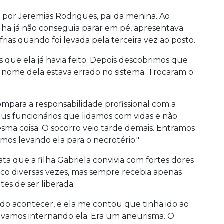
 por Jeremias Rodrigues, pai da menina. Ao
lha já não conseguia parar em pé, apresentava
rias quando foi levada pela terceira vez ao posto.
que ela já havia feito. Depois descobrimos que
nome dela estava errado no sistema. Trocaram o
ompara a responsabilidade profissional com a
eus funcionários que lidamos com vidas e não
sma coisa. O socorro veio tarde demais. Entramos
ímos levando ela para o necrotério."
ta que a filha Gabriela convivia com fortes dores
o diversas vezes, mas sempre recebia apenas
es de ser liberada.
udo acontecer, e ela me contou que tinha ido ao
stávamos internando ela. Era um aneurisma. O