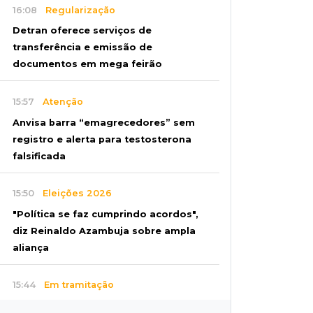
16:08
Regularização
Detran oferece serviços de
transferência e emissão de
documentos em mega feirão
15:57
Atenção
Anvisa barra “emagrecedores” sem
registro e alerta para testosterona
falsificada
15:50
Eleições 2026
"Política se faz cumprindo acordos",
diz Reinaldo Azambuja sobre ampla
aliança
15:44
Em tramitação
Projeto em MS quer barrar artistas