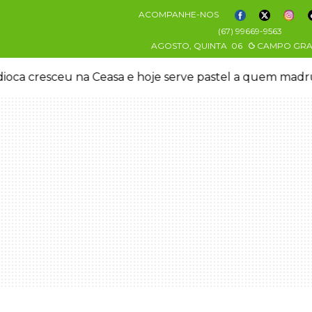
ACOMPANHE-NOS
(67) 99669-9563
AGOSTO, QUINTA
06
CAMPO GR
 morreu em desafio era "escrava virtual", diz delegada