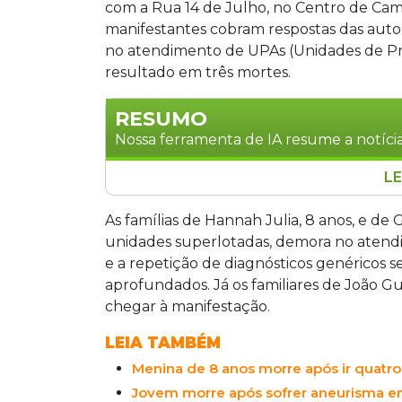
com a Rua 14 de Julho, no Centro de Camp
manifestantes cobram respostas das auto
no atendimento de UPAs (Unidades de Pr
resultado em três mortes.
RESUMO
Nossa ferramenta de IA resume a notícia
LE
Famílias de três vítimas protestaram
cobrando respostas sobre mortes ligada
As famílias de Hannah Julia, 8 anos, e de 
casos envolvem Hannah Julia, 8 anos, Ga
unidades superlotadas, demora no atend
anos. Os relatos apontam superlotação
e a repetição de diagnósticos genéricos 
genéricos. A Associação de Erros Médico
aprofundados. Já os familiares de João G
chegar à manifestação.
LEIA TAMBÉM
Menina de 8 anos morre após ir quatro
Jovem morre após sofrer aneurisma e