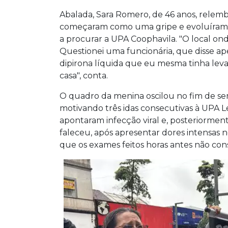
Abalada, Sara Romero, de 46 anos, relembr
começaram como uma gripe e evoluíram p
a procurar a UPA Coophavila. "O local on
Questionei uma funcionária, que disse ap
dipirona líquida que eu mesma tinha lev
casa", conta.
O quadro da menina oscilou no fim de se
motivando três idas consecutivas à UPA 
apontaram infecção viral e, posteriorme
faleceu, após apresentar dores intensas
que os exames feitos horas antes não con