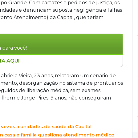
o Grande. Com cartazes e pedidos de justiça, os
ridades e denunciam suposta negligência e falhas
onto Atendimento) da Capital, que teriam
 para você!
IA AQUI
 neste sábado no Centro de Campo Grande
s a supostas falhas em UPAs da capital. Os
Gabriela Vieira, 23 anos, relataram um cenário de
briela Vieira, 23 anos, e João Guilherme, 9
imento, desorganização no sistema de prontuários
, erros em prontuários e diagnósticos
seguidos de liberação médica, sem exames
s de MS presta suporte jurídico às famílias.
uilherme Jorge Pires, 9 anos, não conseguiram
 vezes a unidades de saúde da Capital
m casa e família questiona atendimento médico