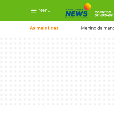
menu
Menu
 hoje serve pastel a quem madruga
As mais
lidas
Adolescente que