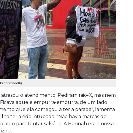
i Cenciarelli)
ó atrasou o atendimento. Pediram raio-X, mas nem
 Ficava aquele empurra-empurra, de um lado
omento que ela começou a ter a parada", lamenta
ilha teria sido intubada. "Não havia marcas de
o algo para tentar salvá-la. A Hannah era a nossa
lizou.