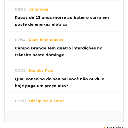
08:03
Amambai
Rapaz de 23 anos morre ao bater o carro em
poste de energia elétrica
07:54
Ruas bloqueadas
Campo Grande tem quatro interdições no
trânsito neste domingo
07:45
Dia dos Pais
Qual conselho do seu pai você não ouviu e
hoje paga um preço alto?
07:30
Disciplina e amor
Pais passam kung-fu de geração em geração
e agora treinam as filhas