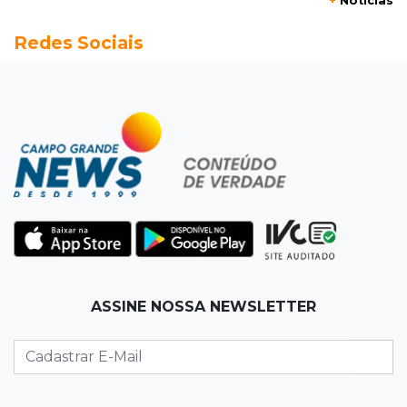
+
Notícias
07:26
Tiradentes
Redes Sociais
Ataque em beco deixa um morto com rosto
deformado e outro ferido
07:20
14 de julho
Feira Central encerra Festival do Sobá com
karaokê de Dia dos Pais
07:15
Artigos
A esperança não pode morrer
07:10
Previsão
ASSINE NOSSA NEWSLETTER
Domingo terá calor de 38°C, tempo seco e
chance de chuva em MS
07:10
Amor que acolhe
Eles cancelaram viagem à Europa porque o