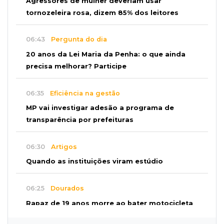
Agressores de mulher deveriam usar
tornozeleira rosa, dizem 85% dos leitores
06:43
Pergunta do dia
20 anos da Lei Maria da Penha: o que ainda
precisa melhorar? Participe
06:35
Eficiência na gestão
MP vai investigar adesão a programa de
transparência por prefeituras
06:30
Artigos
Quando as instituições viram estúdio
06:25
Dourados
Rapaz de 19 anos morre ao bater motocicleta
em caminhão estacionado