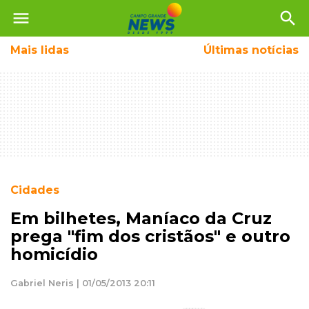
menu
search
Mais
lidas
Últimas notícias
Cidades
Em bilhetes, Maníaco da Cruz
prega "fim dos cristãos" e outro
homicídio
Gabriel Neris | 01/05/2013 20:11