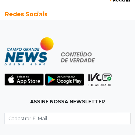
+
Notícias
19:50
Jardim Itatiaia
Redes Sociais
Vigia é amarrado durante roubo de carro e
dois caminhões em pátio
19:35
Bragança Paulista
Corinthians vence Bragantino por 2 a 0 e sobe
para 7º no Brasileirão
19:12
Na Vila Belmiro
Athletico vence Santos por 2 a 0 e mantém 3º
lugar no Brasileirão
18:51
Oportunidades
ASSINE NOSSA NEWSLETTER
UEMS está com seleções para professores
com salários de até R$ 10,2 mil
18:33
Em 2022