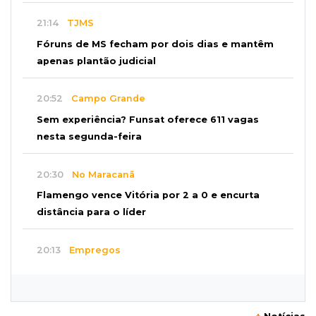
21:14
TJMS
Fóruns de MS fecham por dois dias e mantêm
apenas plantão judicial
20:52
Campo Grande
Sem experiência? Funsat oferece 611 vagas
nesta segunda-feira
20:30
No Maracanã
Flamengo vence Vitória por 2 a 0 e encurta
distância para o líder
20:13
Empregos
Seleções em MS têm salários de até R$ 8,2 mil;
veja oportunidades