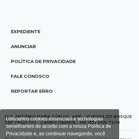
Homem que ajudou a sequestrar bebê matou
adolescente atropelada no Amazonas
EXPEDIENTE
18:15
Nubank Parque
Palmeiras e Inter ficam no 0 a 0 pela 22ª
ANUNCIAR
rodada do Brasileirão
POLÍTICA DE PRIVACIDADE
17:58
Gratuitas
Justiça homologa acordo para castração de
FALE CONOSCO
1% da população de pets na Capital
REPORTAR ERRO
17:32
Arena Fonte Nova
Bahia e Vasco têm quatro gols anulados e
empatam pelo Brasileirão
RUA ANTÔNIO MARIA COELHO, 4681 - VIVENDA DO BOSQUE
Utilizamos cookies essenciais e tecnologias
CEP 79021-170 - CAMPO GRANDE - MS (67) 3316-7200
semelhantes de acordo com a nossa Política de
17:11
Caso Ayla
Privacidade e, ao continuar navegando, você