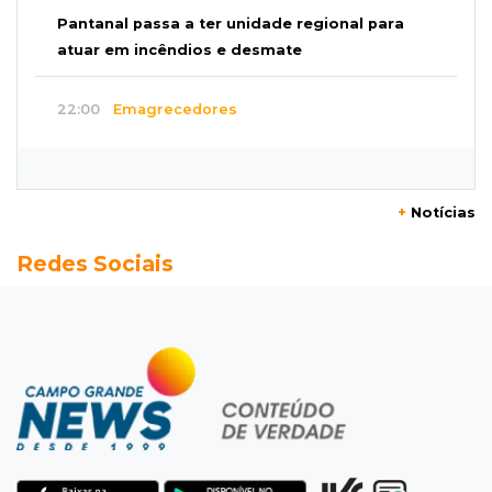
Pantanal passa a ter unidade regional para
atuar em incêndios e desmate
22:00
Emagrecedores
MS lidera procura digital por canetas
paraguaias sem registro
+
Notícias
21:41
Nova Alvorada do Sul
Redes Sociais
Granizo danifica telhados e plantações
durante temporal no interior
21:22
Agregado
Inter perde para o Corinthians mas avança às
quartas da Copa do Brasil
21:03
Futebol