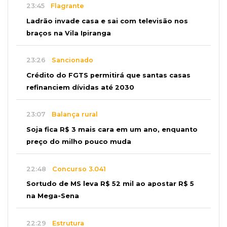
23:45
Flagrante
Ladrão invade casa e sai com televisão nos
braços na Vila Ipiranga
23:26
Sancionado
Crédito do FGTS permitirá que santas casas
refinanciem dívidas até 2030
23:07
Balança rural
Soja fica R$ 3 mais cara em um ano, enquanto
preço do milho pouco muda
22:48
Concurso 3.041
Sortudo de MS leva R$ 52 mil ao apostar R$ 5
na Mega-Sena
22:29
Estrutura