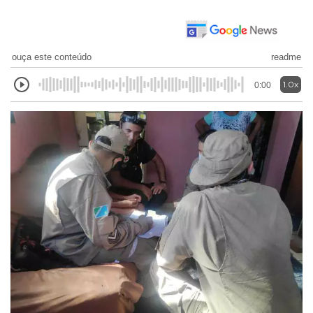
ouça este conteúdo
readme
1.0x
0:00