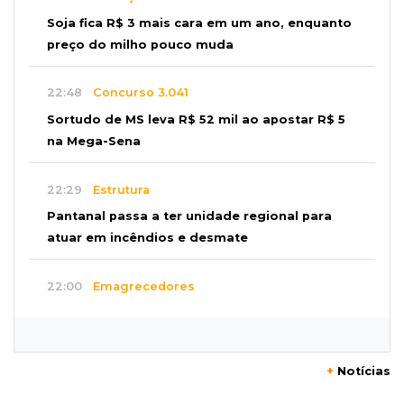
Soja fica R$ 3 mais cara em um ano, enquanto
preço do milho pouco muda
22:48
Concurso 3.041
Sortudo de MS leva R$ 52 mil ao apostar R$ 5
na Mega-Sena
22:29
Estrutura
Pantanal passa a ter unidade regional para
atuar em incêndios e desmate
22:00
Emagrecedores
MS lidera procura digital por canetas
paraguaias sem registro
+
Notícias
21:41
Nova Alvorada do Sul