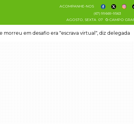
ACOMPANHE-NOS
(67) 99669-9563
AGOSTO, SEXTA
07
CAMPO GRA
 morreu em desafio era "escrava virtual", diz delegada