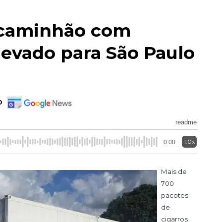
 caminhão com
 levado para São Paulo
o
readme
1.0x
0:00
Mais de
700
pacotes
de
cigarros