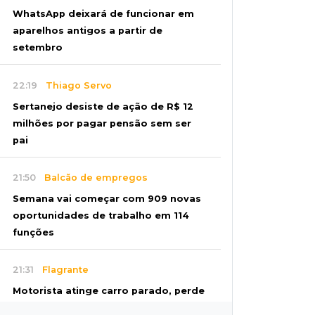
WhatsApp deixará de funcionar em
aparelhos antigos a partir de
setembro
22:19
Thiago Servo
Sertanejo desiste de ação de R$ 12
milhões por pagar pensão sem ser
pai
21:50
Balcão de empregos
Semana vai começar com 909 novas
oportunidades de trabalho em 114
funções
21:31
Flagrante
Motorista atinge carro parado, perde
retrovisor e foge no Jardim Antártica