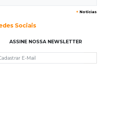
+
Notícias
21:12
Capital
Mãe faz apelo por bebê
edes Sociais
desaparecida: “Sinto que ela está por
perto”
ASSINE NOSSA NEWSLETTER
20:53
Futebol
Ventania adia Botafogo x Fluminense
pelo Brasileirão Feminino
20:34
Sorte
Veja as dezenas de hoje na Dupla
Sena, Lotomania, Quina e mais
20:15
Pedro Juan Caballero
Fiscalização apreende remédios de
farmácia ligada a laboratório ilegal