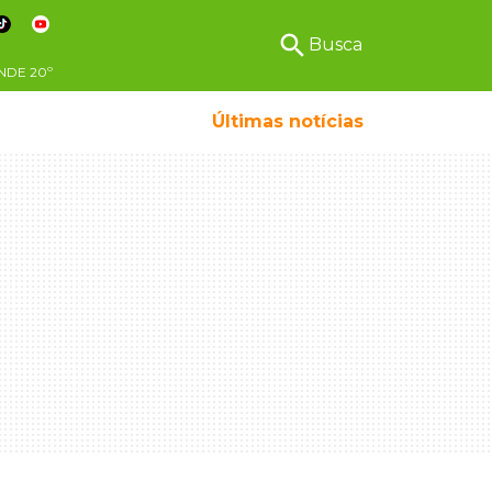
search
Busca
NDE
20º
Últimas notícias