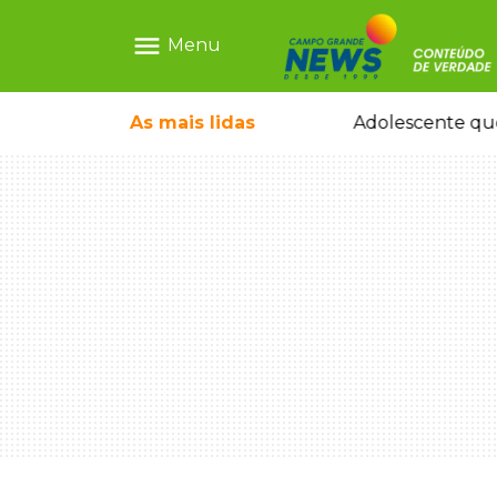
menu
Menu
e nega ser membro de facção
As mais
lidas
Adolescente que