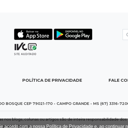
POLÍTICA DE PRIVACIDADE
FALE C
DO BOSQUE CEP 79021-170 - CAMPO GRANDE - MS (67) 3316-720
das nos blogs, colunas ou artigos são de inteira responsabilidade 
de acordo com a nossa Política de Privacidade e, ao continuar
nternet Solutions
.