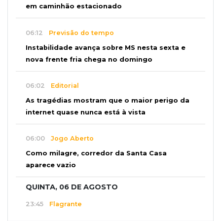
em caminhão estacionado
06:12
Previsão do tempo
Instabilidade avança sobre MS nesta sexta e
nova frente fria chega no domingo
06:02
Editorial
As tragédias mostram que o maior perigo da
internet quase nunca está à vista
06:00
Jogo Aberto
Como milagre, corredor da Santa Casa
aparece vazio
QUINTA, 06 DE AGOSTO
23:45
Flagrante
Ladrão invade casa e sai com televisão nos