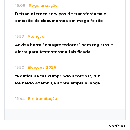
16:08
Regularização
Detran oferece serviços de transferência e
emissão de documentos em mega feirão
15:57
Atenção
Anvisa barra “emagrecedores” sem registro e
alerta para testosterona falsificada
15:50
Eleições 2026
"Política se faz cumprindo acordos", diz
Reinaldo Azambuja sobre ampla aliança
15:44
Em tramitação
Projeto em MS quer barrar artistas que
divulgam bets em eventos públicos
+
Notícias
15:37
Versão de defesa