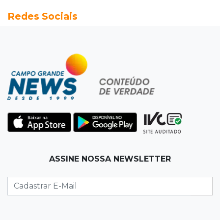
Redes Sociais
Caminhão envolvido em acidente com 4
mortes quebrou na pista
15:27
Pagará indenização
Homem que atacou ex com motosserra na
frente da filha é condenado
15:24
Veículos
Rodamos 1.000 km com o Basalt; veja onde
ele mais surpreendeu
15:14
Luto na arquitetura
ASSINE NOSSA NEWSLETTER
Morre aos 58 anos Luis Pedro Scalise,
arquiteto dos projetos fora do comum
14:55
Categorias de base