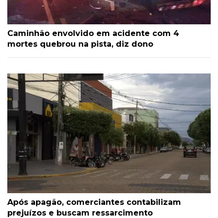
Caminhão envolvido em acidente com 4
mortes quebrou na pista, diz dono
Após apagão, comerciantes contabilizam
prejuízos e buscam ressarcimento