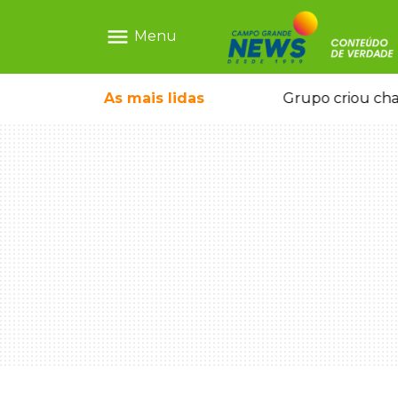
menu
Menu
icape deixou 4 mortos e 8 feridos
As mais
lidas
Grupo criou cha