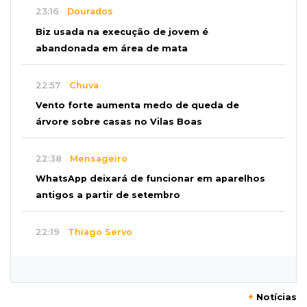
23:16
Dourados
Biz usada na execução de jovem é
abandonada em área de mata
22:57
Chuva
Vento forte aumenta medo de queda de
árvore sobre casas no Vilas Boas
22:38
Mensageiro
WhatsApp deixará de funcionar em aparelhos
antigos a partir de setembro
22:19
Thiago Servo
Sertanejo desiste de ação de R$ 12 milhões
por pagar pensão sem ser pai
+
Notícias
21:50
Balcão de empregos