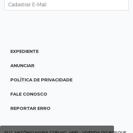
Trecho da Ernesto Geisel é interditado para
reparo em córrego
08:13
Vila Popular
"Está assustado", diz advogado de garoto de
12 anos suspeito de incendiar amigo
EXPEDIENTE
08:07
Com Rui Barbosa
ANUNCIAR
Acidente na Rua Antônio Maria Coelho causa
lentidão e interdita parte da via
POLÍTICA DE PRIVACIDADE
08:00
Post Patrocinado
FALE CONOSCO
Studio Jozi Costa ajuda homens a eliminar
verrugas e pintas
REPORTAR ERRO
07:52
A um clique
Do 1º prêmio às dívidas, jogadores relatam
RUA ANTÔNIO MARIA COELHO, 4681 - VIVENDA DO BOSQUE