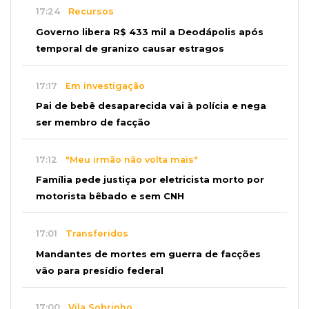
17:24
Recursos
Governo libera R$ 433 mil a Deodápolis após
temporal de granizo causar estragos
17:17
Em investigação
Pai de bebê desaparecida vai à polícia e nega
ser membro de facção
17:12
"Meu irmão não volta mais"
Família pede justiça por eletricista morto por
motorista bêbado e sem CNH
17:01
Transferidos
Mandantes de mortes em guerra de facções
vão para presídio federal
17:00
Vila Sobrinho