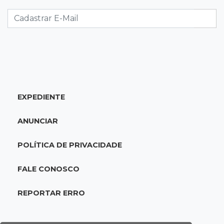
Mulher que deu garrafada após briga de
trânsito vai ter que pagar R$ 5 mil
16:15
Operação
Prefeitura firma contrato de R$ 25 milhões
para tapa-buracos na Capital
EXPEDIENTE
16:07
Crime em maio
Assassino é preso saindo armado de padaria
ANUNCIAR
no Taveirópolis
POLÍTICA DE PRIVACIDADE
15:53
Feriadão
Justiça suspende expediente por dois dias e
FALE CONOSCO
só volta na próxima quarta
REPORTAR ERRO
15:45
Vídeo
Jovem é baleado por atiradores na loja do pai