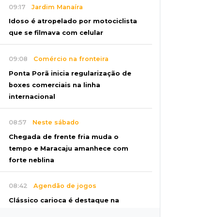
09:17
Jardim Manaíra
Idoso é atropelado por motociclista
que se filmava com celular
09:08
Comércio na fronteira
Ponta Porã inicia regularização de
boxes comerciais na linha
internacional
08:57
Neste sábado
Chegada de frente fria muda o
tempo e Maracaju amanhece com
forte neblina
08:42
Agendão de jogos
Clássico carioca é destaque na
rodada do Brasileirão deste sábado