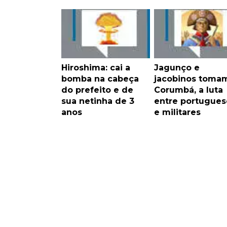
Hiroshima: cai a
Jagunço e
bomba na cabeça
jacobinos toma
do prefeito e de
Corumbá, a luta
sua netinha de 3
entre portugues
anos
e militares