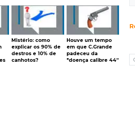
R
Mistério: como
Houve um tempo
m
explicar os 90% de
em que C.Grande
destros e 10% de
padeceu da
es
canhotos?
"doença calibre 44”