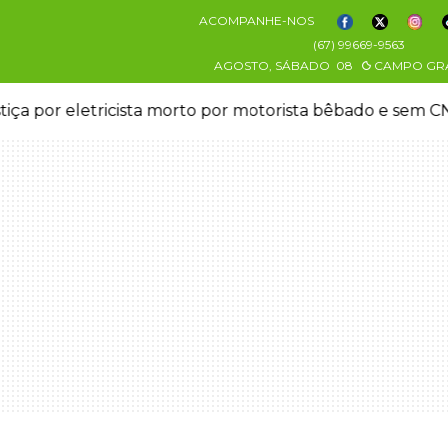
ACOMPANHE-NOS
(67) 99669-9563
AGOSTO, SÁBADO
08
CAMPO GR
stiça por eletricista morto por motorista bêbado e sem 