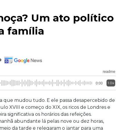
moça? Um ato político
 família
o
readme
1.0x
0:00
a que mudou tudo. E ele passa desapercebido de
culo XVIII e começo do XIX, os ricos de Londres e
a significativa os horários das refeições.
anhã abundante lá pelas nove ou dez horas,
meio da tarde e relegaram o jantar para uma