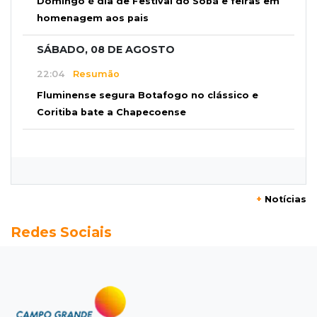
Domingo é dia de Festival do Sobá e feiras em
homenagem aos pais
SÁBADO, 08 DE AGOSTO
22:04
Resumão
Fluminense segura Botafogo no clássico e
Coritiba bate a Chapecoense
21:43
Futebol de MS
Estadual feminino define grupos e tabela para
disputa com seis equipes
+
Notícias
21:25
Caarapó
Redes Sociais
Motociclista morre atropelado por caminhão
na MS-278
21:02
Futebol de base