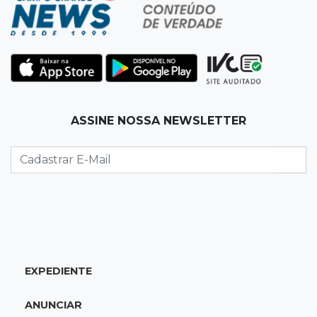
Náutico segura empate com Comercial e
conquista o estadual sub-13
20:40
Acesso ao ensino
Participantes do Encceja 2026 já podem
consultar locais de prova
ASSINE NOSSA NEWSLETTER
20:29
Pedro Gomes
Jovem morre baleado e suspeita envolve
disputa entre facções rivais
20:01
Futebol feminino
Pantanal treina em Goiânia antes de jogo que
vale acesso inédito à Série A2
EXPEDIENTE
19:44
Campeonato Brasileiro
ANUNCIAR
Remo busca empate com Atlético-MG e segue