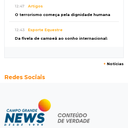
12:47
Artigos
O terrorismo começa pela dignidade humana
12:43
Esporte Equestre
Da fivela de campeã ao sonho internacional:
amazona de MS quer chegar ao Texas
12:32
Máquinas de Areia
+
Notícias
Empresário investigado em 2023 volta a ser
Redes Sociais
alvo por R$ 100 milhões em contratos
12:26
Clima
Defesa Civil descarta cenário extremo com
chegada de ciclone
12:12
Natureza