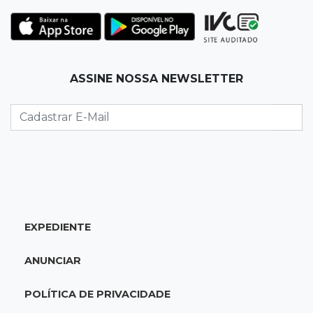
Ovos de arara-azul marcam início da
temporada reprodutiva no Pantanal
12:06
Aquidauana
ASSINE NOSSA NEWSLETTER
Após apagão, comerciantes contabilizam
prejuízos e buscam ressarcimento
11:55
Meio ambiente
Engenheiro do Pantanal: tatu-canastra pode
ganhar dia oficial em MS
11:38
Agosto Lilás
EXPEDIENTE
Dupla troca a 'sofrência' por alerta contra a
violência à mulher
ANUNCIAR
11:37
Recomposição de fundo
POLÍTICA DE PRIVACIDADE
Câmara deve dar urgência a debate de dívida