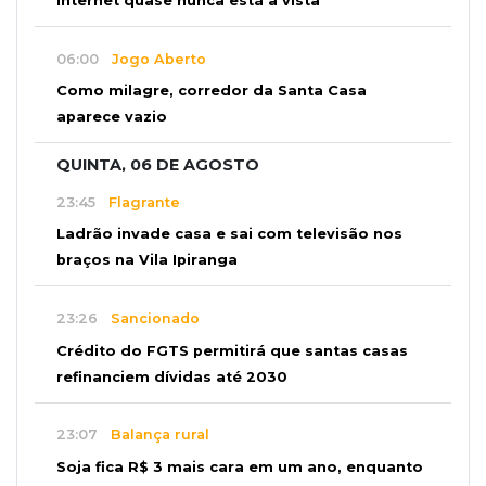
internet quase nunca está à vista
06:00
Jogo Aberto
Como milagre, corredor da Santa Casa
aparece vazio
QUINTA, 06 DE AGOSTO
23:45
Flagrante
Ladrão invade casa e sai com televisão nos
braços na Vila Ipiranga
23:26
Sancionado
Crédito do FGTS permitirá que santas casas
refinanciem dívidas até 2030
23:07
Balança rural
Soja fica R$ 3 mais cara em um ano, enquanto