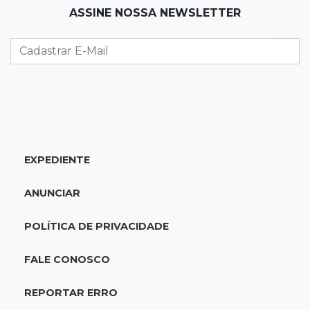
ASSINE NOSSA NEWSLETTER
21:22
Agregado
Inter perde para o Corinthians mas avança às
quartas da Copa do Brasil
21:03
Futebol
Vitória goleia Athletico-PR por 4 a 0 e avança
às quartas da Copa do Brasil
EXPEDIENTE
20:44
94º caso
ANUNCIAR
Foragido por roubo morre baleado em
confronto com policiais militares
POLÍTICA DE PRIVACIDADE
20:25
Sorte
FALE CONOSCO
Veja as dezenas de hoje na Mega-Sena, Quina,
Timemania e mais
REPORTAR ERRO