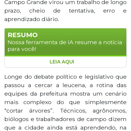
Campo Grande virou um trabalho de longo
prazo, cheio de tentativa, erro e
aprendizado diário.
RESUMO
Nossa ferramenta de IA resume a notícia
para você!
LEIA AQUI
Equipes da prefeitura de Campo Grande
trabalham na retirada da leucena, planta
Longe do debate político e legislativo que
invasora que dominou margens de
passou a cercar a leucena, a rotina das
córregos por décadas. O processo
equipes da prefeitura mostra um cenário
envolve máquinas, agrônomos e
mais complexo do que simplesmente
biólogos, e a erradicação total é
“cortar árvores”. Técnicos, agrônomos,
considerada improvável. O foco agora é o
controle contínuo e a recuperação
biólogos e trabalhadores de campo dizem
gradual das áreas, com replantio de
que a cidade ainda está aprendendo, na