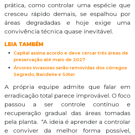
espécies nativas do Cerrado. A espécie,
prática, como controlar uma espécie que
introduzida nos anos 1980 como solução
cresceu rápido demais, se espalhou por
ambiental, tornou-se um problema por
áreas degradadas e hoje exige uma
crescer rapidamente e impedir o
desenvolvimento de outras plantas.
convivência técnica quase inevitável.
LEIA TAMBÉM
Capital assina acordo e deve cercar três áreas de
preservação até maio de 2027
Árvores invasoras serão removidas dos córregos
Segredo, Bandeira e Sóter
A própria equipe admite que falar em
erradicação total parece improvável. O foco
passou a ser controle contínuo e
recuperação gradual das áreas tomadas
pela planta. “A ideia é aprender a controlar
e conviver da melhor forma possível,