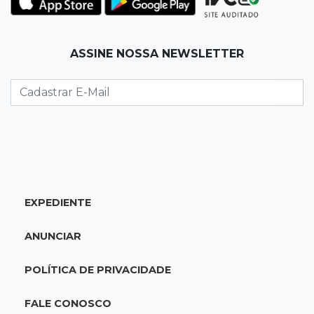
07:54
Ruas bloqueadas
ASSINE NOSSA NEWSLETTER
Campo Grande tem quatro interdições no
trânsito neste domingo
07:45
Dia dos Pais
Qual conselho do seu pai você não ouviu e
hoje paga um preço alto?
07:30
Disciplina e amor
EXPEDIENTE
Pais passam kung-fu de geração em geração
e agora treinam as filhas
ANUNCIAR
07:26
Tiradentes
POLÍTICA DE PRIVACIDADE
Ataque em beco deixa um morto com rosto
deformado e outro ferido
FALE CONOSCO