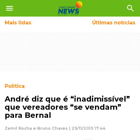
menu
search
Mais
lidas
Últimas notícias
Política
André diz que é “inadimissível”
que vereadores “se vendam”
para Bernal
Zemil Rocha e Bruno Chaves | 29/11/2013 17:44