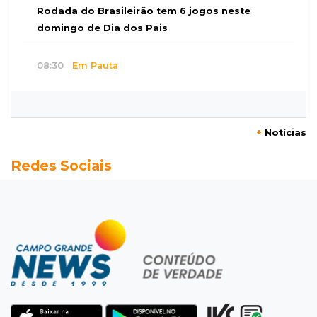
Rodada do Brasileirão tem 6 jogos neste
domingo de Dia dos Pais
08:30
Em Pauta
O enorme peso dos genes na obesidade
08:26
O que ficou de quem partiu
+
Notícias
Com ajuda da irmã, mãe transforma sonho
Redes Sociais
que tinha com a filha em loja
08:15
Estudo
Município de MS perde 58 mil hectares e R$ 12
milhões por mês com silvicultura
08:03
Amambai
Rapaz de 23 anos morre ao bater o carro em
poste de energia elétrica