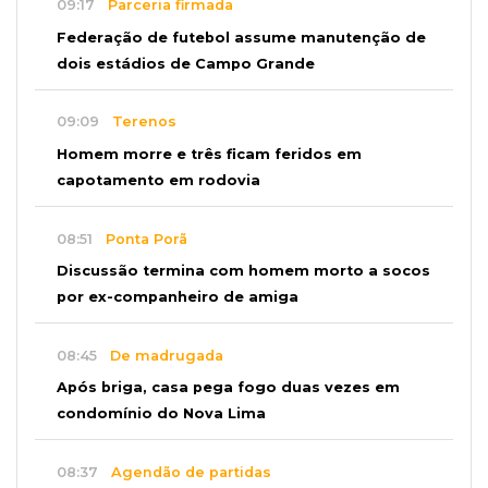
09:17
Parceria firmada
Federação de futebol assume manutenção de
dois estádios de Campo Grande
09:09
Terenos
Homem morre e três ficam feridos em
capotamento em rodovia
08:51
Ponta Porã
Discussão termina com homem morto a socos
por ex-companheiro de amiga
08:45
De madrugada
Após briga, casa pega fogo duas vezes em
condomínio do Nova Lima
08:37
Agendão de partidas