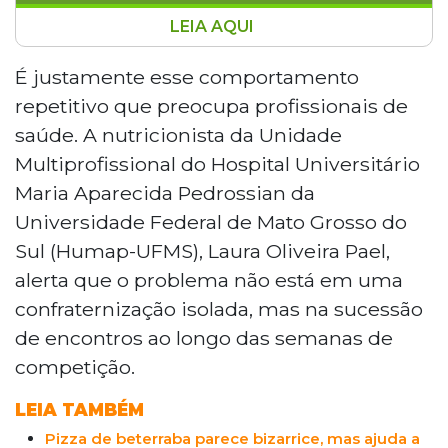
LEIA AQUI
Especialistas alertam que a Copa do
Mundo pode prejudicar a saúde dos
É justamente esse comportamento
brasileiros devido ao consumo excessivo
repetitivo que preocupa profissionais de
de ultraprocessados, frituras, refrigerantes
saúde. A nutricionista da Unidade
e álcool ao longo das semanas de jogos.
Multiprofissional do Hospital Universitário
A nutricionista Laura Pael, do Humap-
Maria Aparecida Pedrossian da
UFMS, orienta substituir petiscos
gordurosos por opções assadas e ricas
Universidade Federal de Mato Grosso do
em fibras, além de alternar bebidas
Sul (Humap-UFMS), Laura Oliveira Pael,
alcoólicas com água. Grupos de risco,
alerta que o problema não está em uma
como hipertensos, diabéticos e idosos,
confraternização isolada, mas na sucessão
exigem atenção redobrada durante o
de encontros ao longo das semanas de
período.
competição.
LEIA TAMBÉM
Pizza de beterraba parece bizarrice, mas ajuda a