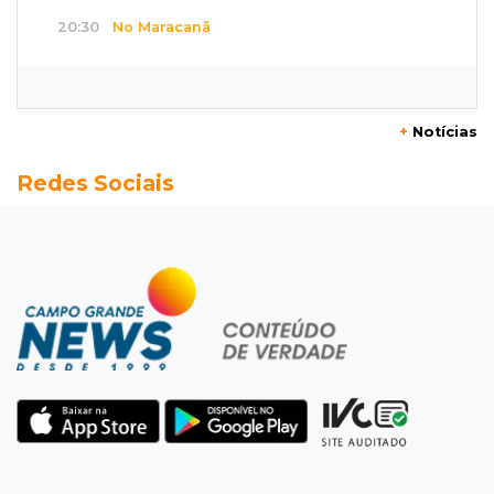
20:30
No Maracanã
Flamengo vence Vitória por 2 a 0 e encurta
distância para o líder
+
Notícias
20:13
Empregos
Redes Sociais
Seleções em MS têm salários de até R$ 8,2 mil;
veja oportunidades
19:50
Jardim Itatiaia
Vigia é amarrado durante roubo de carro e
dois caminhões em pátio
19:35
Bragança Paulista
Corinthians vence Bragantino por 2 a 0 e sobe
para 7º no Brasileirão