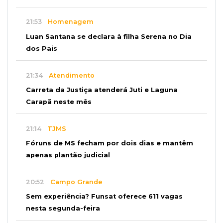
21:53
Homenagem
Luan Santana se declara à filha Serena no Dia
dos Pais
21:34
Atendimento
Carreta da Justiça atenderá Juti e Laguna
Carapã neste mês
21:14
TJMS
Fóruns de MS fecham por dois dias e mantêm
apenas plantão judicial
20:52
Campo Grande
Sem experiência? Funsat oferece 611 vagas
nesta segunda-feira