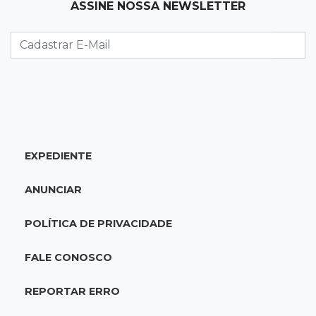
19:12
Na Vila Belmiro
ASSINE NOSSA NEWSLETTER
Athletico vence Santos por 2 a 0 e mantém 3º
lugar no Brasileirão
18:51
Oportunidades
UEMS está com seleções para professores
com salários de até R$ 10,2 mil
EXPEDIENTE
18:33
Em 2022
Homem que ajudou a sequestrar bebê matou
ANUNCIAR
adolescente atropelada no Amazonas
POLÍTICA DE PRIVACIDADE
18:15
Nubank Parque
Palmeiras e Inter ficam no 0 a 0 pela 22ª
FALE CONOSCO
rodada do Brasileirão
REPORTAR ERRO
17:58
Gratuitas