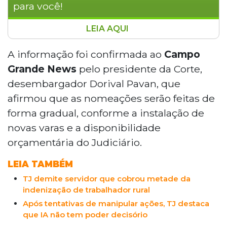
para você!
LEIA AQUI
O TJMS homologou concurso para 150
analistas judiciários, mas as nomeações
A informação foi confirmada ao
Campo
serão graduais, conforme disponibilidade
Grande News
pelo presidente da Corte,
orçamentária e instalação de novas varas.
desembargador Dorival Pavan, que
O presidente Dorival Pavan confirmou
afirmou que as nomeações serão feitas de
que os cargos, aprovados pela Alems no
forma gradual, conforme a instalação de
PL 44/2026, serão providos até 2027,
dentro do prazo do concurso. O impacto
novas varas e a disponibilidade
financeiro estimado é de R$ 25 milhões. A
orçamentária do Judiciário.
prioridade são comarcas do interior, onde
há maior demanda judicial.
LEIA TAMBÉM
TJ demite servidor que cobrou metade da
indenização de trabalhador rural
Após tentativas de manipular ações, TJ destaca
que IA não tem poder decisório