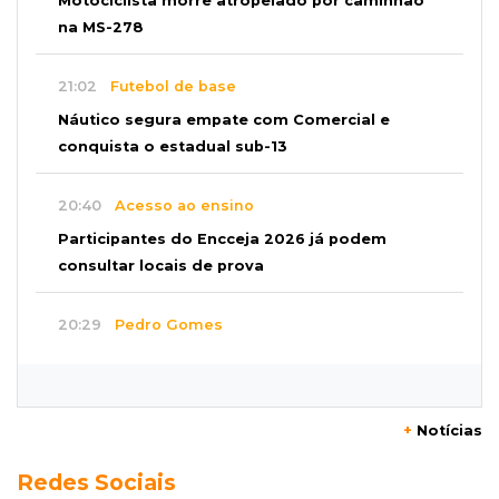
Motociclista morre atropelado por caminhão
na MS-278
21:02
Futebol de base
Náutico segura empate com Comercial e
conquista o estadual sub-13
20:40
Acesso ao ensino
Participantes do Encceja 2026 já podem
consultar locais de prova
20:29
Pedro Gomes
Jovem morre baleado e suspeita envolve
disputa entre facções rivais
+
Notícias
20:01
Futebol feminino
Redes Sociais
Pantanal treina em Goiânia antes de jogo que