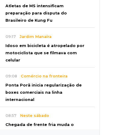
Atletas de MS intensificam
preparação para disputa do
Brasileiro de Kung Fu
09:17
Jardim Manaíra
Idoso em bicicleta é atropelado por
motociclista que se filmava com
celular
09:08
Comércio na fronteira
Ponta Porã inicia regularização de
boxes comerciais na linha
internacional
08:57
Neste sábado
Chegada de frente fria muda o
tempo e Maracaju amanhece com