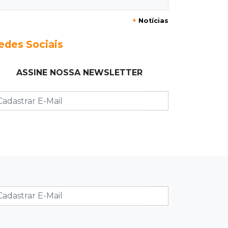
forte neblina
+
Notícias
08:42
Agendão de jogos
edes Sociais
Clássico carioca é destaque na
rodada do Brasileirão deste sábado
ASSINE NOSSA NEWSLETTER
08:35
Já experimentou?
Ceviche de ponkan existe e pode
surpreender no sabor
08:29
Procura-se
Dócil e brincalhão, cachorrinho Dobi
desaparece no Centro de Campo
Grande
08:21
Jardim Noroeste
Homem invade casa pela janela e