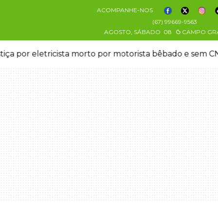
ACOMPANHE-NOS
(67) 99669-9563
AGOSTO, SÁBADO
08
CAMPO GR
stiça por eletricista morto por motorista bêbado e sem 