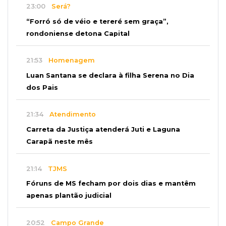
23:00
Será?
“Forró só de véio e tereré sem graça”,
rondoniense detona Capital
21:53
Homenagem
Luan Santana se declara à filha Serena no Dia
dos Pais
21:34
Atendimento
Carreta da Justiça atenderá Juti e Laguna
Carapã neste mês
21:14
TJMS
Fóruns de MS fecham por dois dias e mantêm
apenas plantão judicial
20:52
Campo Grande