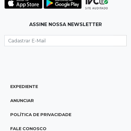
Corinthians vence Bragantino por 2 a 0 e sobe
para 7º no Brasileirão
19:12
Na Vila Belmiro
ASSINE NOSSA NEWSLETTER
Athletico vence Santos por 2 a 0 e mantém 3º
lugar no Brasileirão
18:51
Oportunidades
UEMS está com seleções para professores
com salários de até R$ 10,2 mil
EXPEDIENTE
18:33
Em 2022
Homem que ajudou a sequestrar bebê matou
ANUNCIAR
adolescente atropelada no Amazonas
POLÍTICA DE PRIVACIDADE
18:15
Nubank Parque
Palmeiras e Inter ficam no 0 a 0 pela 22ª
FALE CONOSCO