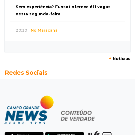
Sem experiência? Funsat oferece 611 vagas
nesta segunda-feira
20:30
No Maracanã
Flamengo vence Vitória por 2 a 0 e encurta
distância para o líder
+
Notícias
20:13
Empregos
Redes Sociais
Seleções em MS têm salários de até R$ 8,2 mil;
veja oportunidades
19:50
Jardim Itatiaia
Vigia é amarrado durante roubo de carro e
dois caminhões em pátio
19:35
Bragança Paulista