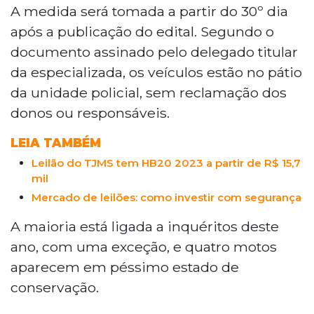
proprietários sobre o encaminhamento
A medida será tomada a partir do 30º dia
de dez motocicletas apreendidas para
após a publicação do edital. Segundo o
leilão judicial eletrônico caso não sejam
documento assinado pelo delegado titular
resgatadas em trinta dias. Os veículos
da especializada, os veículos estão no pátio
estão no pátio da delegacia sem
da unidade policial, sem reclamação dos
reclamação e apresentam deterioração, o
que gera riscos à saúde pública e
donos ou responsáveis.
transtornos administrativos. Após o prazo,
LEIA TAMBÉM
os bens serão entregues a um leiloeiro
credenciado para alienação em ações
Leilão do TJMS tem HB20 2023 a partir de R$ 15,7
penais sob supervisão do Tribunal de
mil
Justiça de Mato Grosso do Sul.
Mercado de leilões: como investir com segurança
A maioria está ligada a inquéritos deste
ano, com uma exceção, e quatro motos
aparecem em péssimo estado de
conservação.