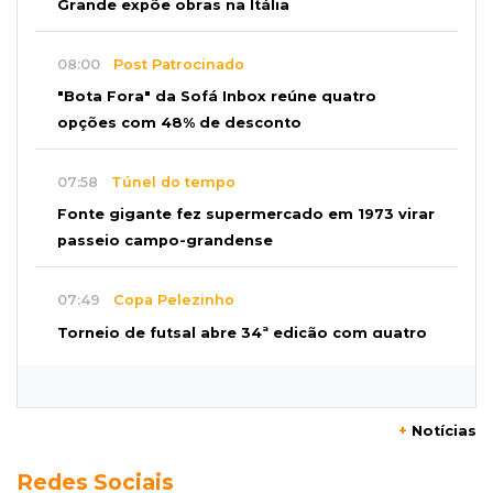
Grande expõe obras na Itália
08:00
Post Patrocinado
"Bota Fora" da Sofá Inbox reúne quatro
opções com 48% de desconto
07:58
Túnel do tempo
Fonte gigante fez supermercado em 1973 virar
passeio campo-grandense
07:49
Copa Pelezinho
Torneio de futsal abre 34ª edição com quatro
jogos neste sábado
07:48
Pele Vermelha, Corona, Valley...
+
Notícias
Muita gente já passou a madrugada dentro da
Redes Sociais
imaginação de Scalise