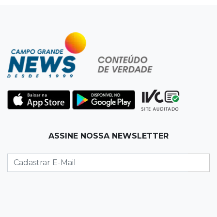
07:45
José Marques
Agosto no Bosque reúne esporte, cultura e
prêmios
07:33
Agenda
Riedel vai a Brasília para reunião no Ministério
do Meio Ambiente
07:30
Post Patrocinado
ASSINE NOSSA NEWSLETTER
Indústria da construção impulsiona MS e abre
espaço para mulheres
07:27
Propostas
Saúde cria grupo para identificar gargalos na
regulação do SUS em MS