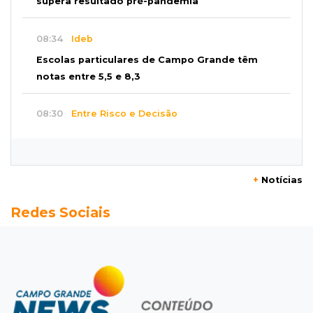
supera resultado pré-pandemia
08:34
Ideb
Escolas particulares de Campo Grande têm
notas entre 5,5 e 8,3
08:30
Entre Risco e Decisão
Recuperação judicial não é lugar para
aprender fazendo
+
Notícias
08:27
Placas de contenção
Redes Sociais
Trecho da Ernesto Geisel é interditado para
reparo em córrego
08:13
Vila Popular
"Está assustado", diz advogado de garoto de
12 anos suspeito de incendiar amigo