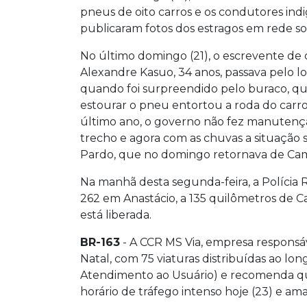
pneus de oito carros e os condutores ind
publicaram fotos dos estragos em rede soc
No último domingo (21), o escrevente de c
Alexandre Kasuo, 34 anos, passava pelo lo
quando foi surpreendido pelo buraco, q
estourar o pneu entortou a roda do carro
último ano, o governo não fez manutenç
trecho e agora com as chuvas a situação 
Pardo, que no domingo retornava de Camp
Na manhã desta segunda-feira, a Polícia
262 em Anastácio, a 135 quilômetros de Ca
está liberada.
BR-163
- A CCR MS Via, empresa responsáv
Natal, com 75 viaturas distribuídas ao lo
Atendimento ao Usuário) e recomenda que 
horário de tráfego intenso hoje (23) e am