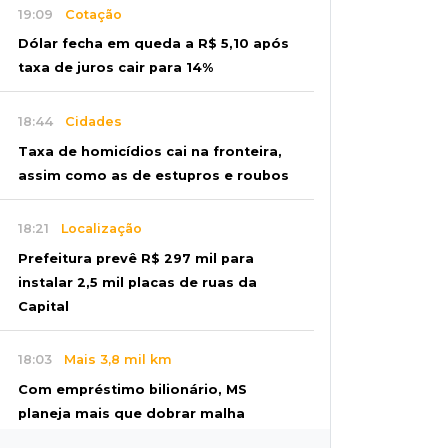
19:09
Cotação
Dólar fecha em queda a R$ 5,10 após
taxa de juros cair para 14%
18:44
Cidades
Taxa de homicídios cai na fronteira,
assim como as de estupros e roubos
18:21
Localização
Prefeitura prevê R$ 297 mil para
instalar 2,5 mil placas de ruas da
Capital
18:03
Mais 3,8 mil km
Com empréstimo bilionário, MS
planeja mais que dobrar malha
asfaltada até 2031