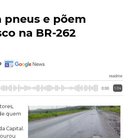
m pneus e põem
sco na BR-262
o
readme
1.0x
0:00
tores,
 de quem
a Capital.
tourou