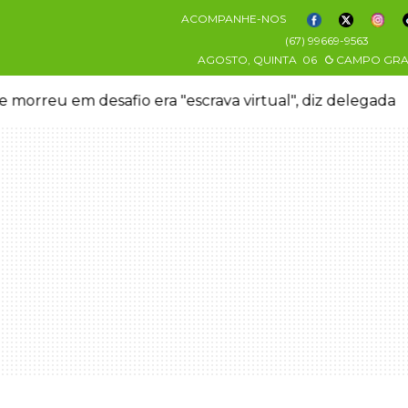
ACOMPANHE-NOS
(67) 99669-9563
AGOSTO, QUINTA
06
CAMPO GR
 morreu em desafio era "escrava virtual", diz delegada