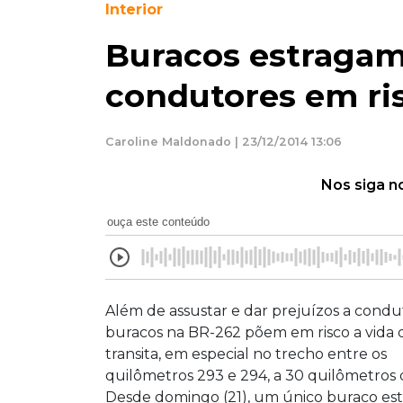
Interior
Buracos estraga
condutores em ri
Caroline Maldonado | 23/12/2014 13:06
Nos siga n
ouça este conteúdo
Além de assustar e dar prejuízos a condu
buracos na BR-262 põem em risco a vida
transita, em especial no trecho entre os
quilômetros 293 e 294, a 30 quilômetros d
Desde domingo (21), um único buraco es