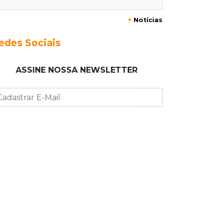
+
Notícias
17:54
Promessa em ascensão
Campeã nacional, atleta de MS
edes Sociais
representará o Brasil no Pan-
Americano de judô
ASSINE NOSSA NEWSLETTER
17:46
Danos morais
Grávida acha barata em hambúrguer
e restaurante terá de pagar R$ 6 mil
17:32
Veja os horários
Velório de Luis Pedro Scalise será no
Rubens Gil de Camillo nesta sexta-
feira
17:25
Operação Lívia
Nova lei pune deepfakes sexuais com