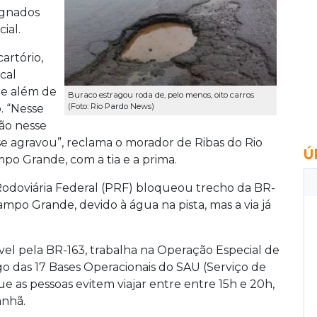
ignados
ial.
artório,
cal
ue além de
Buraco estragou roda de, pelo menos, oito carros
(Foto: Rio Pardo News)
. “Nesse
ão nesse
se agravou”, reclama o morador de Ribas do Rio
Ú
o Grande, com a tia e a prima.
 Rodoviária Federal (PRF) bloqueou trecho da BR-
mpo Grande, devido à água na pista, mas a via já
el pela BR-163, trabalha na Operação Especial de
ngo das 17 Bases Operacionais do SAU (Serviço de
as pessoas evitem viajar entre entre 15h e 20h,
anhã.