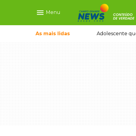
menu
Menu
olescente antes de induzi-la à morte
As mais
lidas
Adolescente que