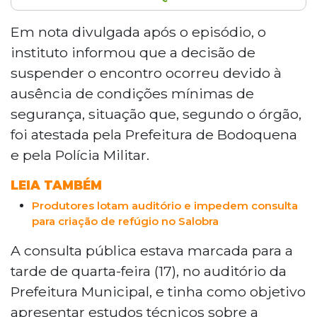
O ICMBio lamentou o adiamento de
consulta pública sobre o Revis Delta do
Em nota divulgada após o episódio, o
Salobra, em Bodoquena, após produtores
instituto informou que a decisão de
rurais impedirem sua realização. O
suspender o encontro ocorreu devido à
evento, marcado para quarta-feira (17),
ausência de condições mínimas de
discutiria a criação de unidade de
segurança, situação que, segundo o órgão,
conservação de 60,8 mil hectares. O
instituto relatou clima de intimidação e
foi atestada pela Prefeitura de Bodoquena
ausência de segurança. A prefeita Girleide
e pela Polícia Militar.
Rovari confirmou que produtores
contrários à proposta tomaram o
LEIA TAMBÉM
auditório. Nova data não foi definida.
Produtores lotam auditório e impedem consulta
para criação de refúgio no Salobra
A consulta pública estava marcada para a
tarde de quarta-feira (17), no auditório da
Prefeitura Municipal, e tinha como objetivo
apresentar estudos técnicos sobre a