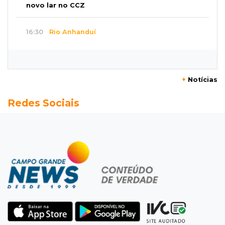
novo lar no CCZ
16:30
Rio Anhanduí
Cágado surge na Ernesto Geisel e motorista
encara barranco para ajudar
+
Notícias
16:27
Indenização
Redes Sociais
Mulher que deu garrafada após briga de
trânsito vai ter que pagar R$ 5 mil
16:15
Operação
Prefeitura firma contrato de R$ 25 milhões
para tapa-buracos na Capital
16:07
Crime em maio
Assassino é preso saindo armado de padaria
no Taveirópolis