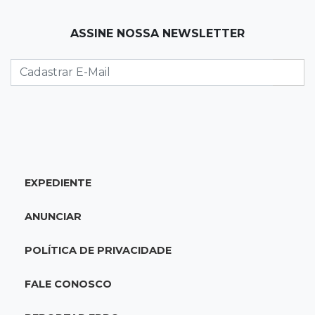
15:53
Feriadão
ASSINE NOSSA NEWSLETTER
Justiça suspende expediente por dois dias e
só volta na próxima quarta
15:45
Vídeo
Jovem é baleado por atiradores na loja do pai
e morre a caminho do hospital
EXPEDIENTE
15:35
Crime no Coophavila II
Acusado de matar ex da esposa a facadas
ANUNCIAR
alega legítima defesa e é absolvido
POLÍTICA DE PRIVACIDADE
15:28
Curso de Linguagens
UEMS abre inscrições para voluntários
FALE CONOSCO
ensinarem português a estrangeiros