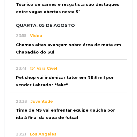
Técnico de carnes e resgatista são destaques
entre vagas abertas nesta 5ª
QUARTA, 05 DE AGOSTO
23:55
Vídeo
Chamas altas avançam sobre área de mata em
Chapadão do Sul
23:41
15ª Vara Cível
Pet shop vai indenizar tutor em R$ 5 mil por
vender Labrador "fake"
23:33
Juventude
Time de MS vai enfrentar equipe gaúcha por
ida à final da copa de futsal
23:21
Los Angeles