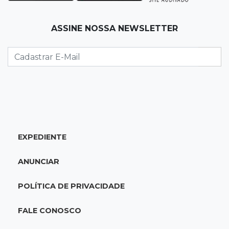
Palmeiras e Vasco confirmam vagas nas
quartas da Copa do Brasil
ASSINE NOSSA NEWSLETTER
22:26
Eleições 2026
Eleitorado aprova teste da urna, mas diz que
colinha será "fundamental"
22:05
Sidrolândia
Briga termina com homem de 35 anos
assassinado a facadas
EXPEDIENTE
21:40
Ideb
ANUNCIAR
Escolas municipais lideram notas do Ensino
Fundamental em Campo Grande
POLÍTICA DE PRIVACIDADE
21:28
Futebol
FALE CONOSCO
Grêmio e Cruzeiro vencem em casa e avançam