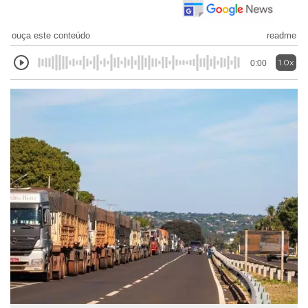
ouça este conteúdo
readme
1.0x
0:00