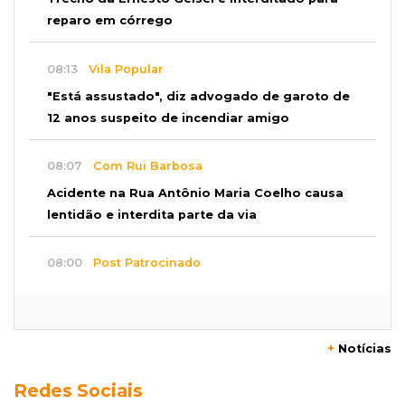
reparo em córrego
08:13
Vila Popular
"Está assustado", diz advogado de garoto de
12 anos suspeito de incendiar amigo
08:07
Com Rui Barbosa
Acidente na Rua Antônio Maria Coelho causa
lentidão e interdita parte da via
08:00
Post Patrocinado
Studio Jozi Costa ajuda homens a eliminar
verrugas e pintas
+
Notícias
07:52
A um clique
Redes Sociais
Do 1º prêmio às dívidas, jogadores relatam