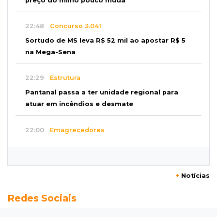
preço do milho pouco muda
22:48
Concurso 3.041
Sortudo de MS leva R$ 52 mil ao apostar R$ 5
na Mega-Sena
22:29
Estrutura
Pantanal passa a ter unidade regional para
atuar em incêndios e desmate
22:00
Emagrecedores
MS lidera procura digital por canetas
paraguaias sem registro
+
Notícias
21:41
Nova Alvorada do Sul
Redes Sociais
Granizo danifica telhados e plantações
durante temporal no interior