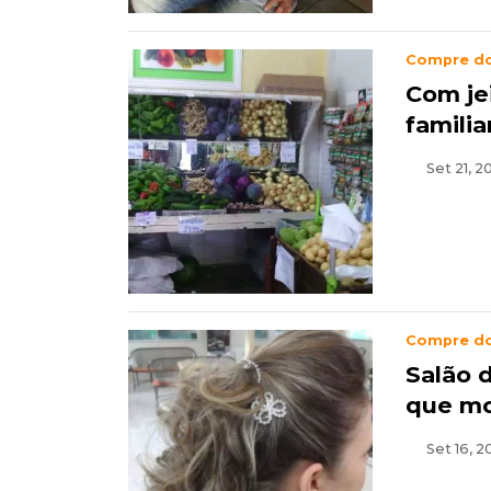
Compre d
Com je
famili
Set 21, 2
Compre d
Salão 
que mo
Set 16, 20