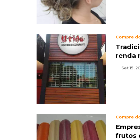
Compre d
Tradic
renda 
Set 15, 2
Compre d
Empres
frutos