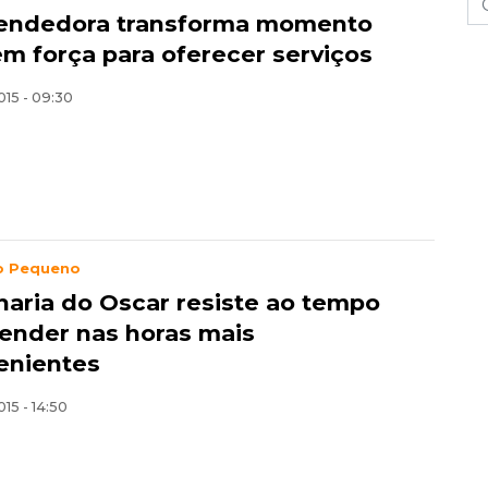
endedora transforma momento
 em força para oferecer serviços
015 - 09:30
o Pequeno
haria do Oscar resiste ao tempo
tender nas horas mais
enientes
015 - 14:50