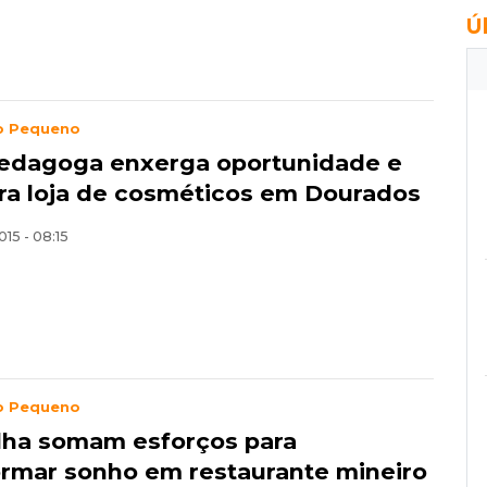
Ú
o Pequeno
edagoga enxerga oportunidade e
ra loja de cosméticos em Dourados
015 - 08:15
o Pequeno
filha somam esforços para
ormar sonho em restaurante mineiro