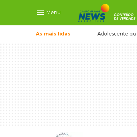
menu
Menu
icleta em caminhão estacionado
As mais
lidas
Adolescente que