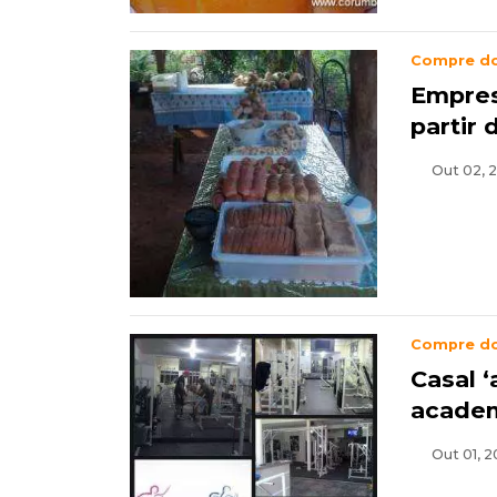
Compre d
Empres
partir 
Out 02, 2
Compre d
Casal ‘
academ
Out 01, 2