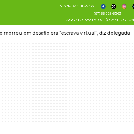
ACOMPANHE-NOS
(67) 99669-9563
AGOSTO, SEXTA
07
CAMPO GRA
 morreu em desafio era "escrava virtual", diz delegada