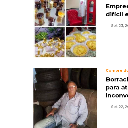
Empre
difícil
Set 23, 2
Compre d
Borrac
para a
inconv
Set 22, 2