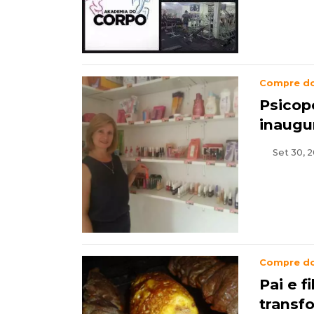
Compre d
Psicop
inaugu
Set 30, 2
Compre d
Pai e 
transf