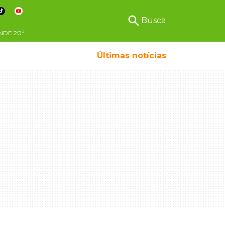
search
Busca
NDE
20º
Últimas notícias