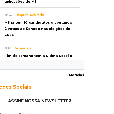
aplicações de MS
11:34
Disputa acirrada
MS já tem 10 candidatos disputando
2 vagas ao Senado nas eleições de
2026
11:16
Agendão
Fim de semana tem a Última Sessão
de Freud e Festival do Sobá
+
Notícias
11:14
Nova Andradina
Carreta com soja fica destruída após
edes Sociais
incêndio e motorista sai ileso
ASSINE NOSSA NEWSLETTER
11:05
Trânsito
Motociclista é 2ª morte do dia no