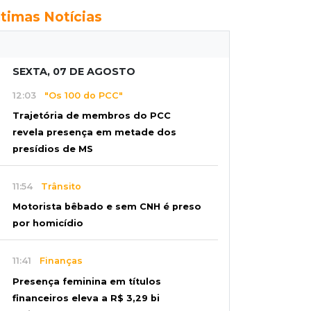
ltimas Notícias
SEXTA, 07 DE AGOSTO
12:03
"Os 100 do PCC"
Trajetória de membros do PCC
revela presença em metade dos
presídios de MS
11:54
Trânsito
Motorista bêbado e sem CNH é preso
por homicídio
11:41
Finanças
Presença feminina em títulos
financeiros eleva a R$ 3,29 bi