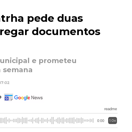
ntrha pede duas
tregar documentos
unicipal e prometeu
ta semana
17:02
o
readme
1.0x
0:00