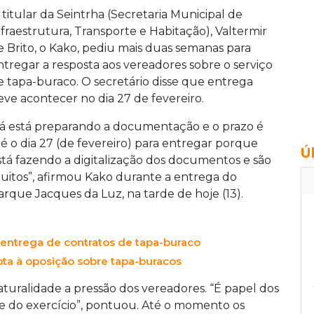
 titular da Seintrha (Secretaria Municipal de
nfraestrutura, Transporte e Habitação), Valtermir
e Brito, o Kako, pediu mais duas semanas para
ntregar a resposta aos vereadores sobre o serviço
e tapa-buraco. O secretário disse que entrega
eve acontecer no dia 27 de fevereiro.
Já está preparando a documentação e o prazo é
té o dia 27 (de fevereiro) para entregar porque
Ú
stá fazendo a digitalização dos documentos e são
uitos”, afirmou Kako durante a entrega do
arque Jacques da Luz, na tarde de hoje (13).
a entrega de contratos de tapa-buraco
ota à oposição sobre tapa-buracos
aturalidade a pressão dos vereadores. “É papel dos
rte do exercício”, pontuou. Até o momento os