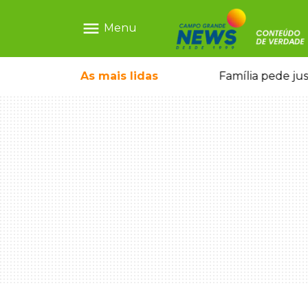
menu
Menu
 morto por motorista bêbado e sem CNH
As mais
lidas
Pai de bebê 