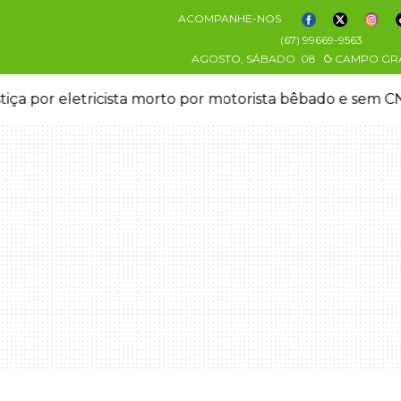
ACOMPANHE-NOS
(67) 99669-9563
AGOSTO, SÁBADO
08
CAMPO GR
desaparecida vai à polícia e nega ser membro de facção