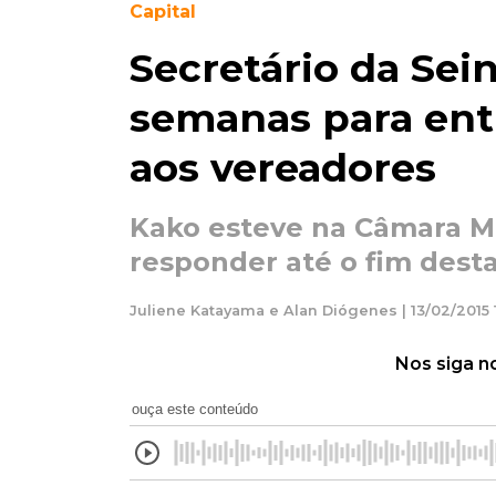
Capital
Secretário da Sei
semanas para en
aos vereadores
Kako esteve na Câmara M
responder até o fim des
Juliene Katayama e Alan Diógenes | 13/02/2015 
Nos siga n
ouça este conteúdo