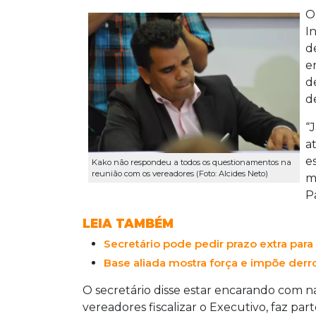
O
I
d
e
d
d
“
a
e
Kako não respondeu a todos os questionamentos na
reunião com os vereadores (Foto: Alcides Neto)
m
P
LEIA TAMBÉM
Secretário pode pedir prazo extra par
Base aliada mostra força e impõe derr
O secretário disse estar encarando com n
vereadores fiscalizar o Executivo, faz pa