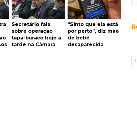
tra
Secretário fala
“Sinto que ela está
R
sobre operação
por perto”, diz mãe
ção
tapa-buraco hoje à
de bebê
cos
tarde na Câmara
desaparecida