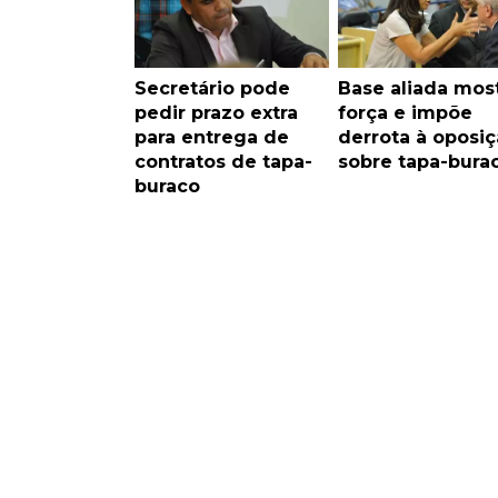
Secretário pode
Base aliada mos
pedir prazo extra
força e impõe
para entrega de
derrota à oposi
contratos de tapa-
sobre tapa-bura
buraco