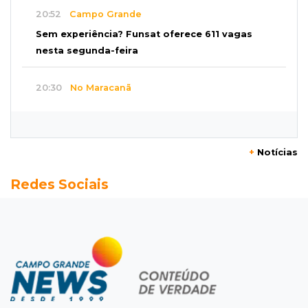
20:52
Campo Grande
Sem experiência? Funsat oferece 611 vagas
nesta segunda-feira
20:30
No Maracanã
Flamengo vence Vitória por 2 a 0 e encurta
distância para o líder
+
Notícias
20:13
Empregos
Redes Sociais
Seleções em MS têm salários de até R$ 8,2 mil;
veja oportunidades
19:50
Jardim Itatiaia
Vigia é amarrado durante roubo de carro e
dois caminhões em pátio