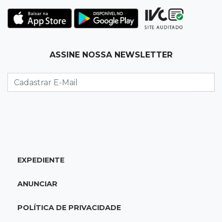
19:35
Bragança Paulista
Corinthians vence Bragantino por 2 a 0 e sobe
para 7º no Brasileirão
19:12
Na Vila Belmiro
ASSINE NOSSA NEWSLETTER
Athletico vence Santos por 2 a 0 e mantém 3º
lugar no Brasileirão
18:51
Oportunidades
UEMS está com seleções para professores
com salários de até R$ 10,2 mil
EXPEDIENTE
18:33
Em 2022
Homem que ajudou a sequestrar bebê matou
ANUNCIAR
adolescente atropelada no Amazonas
POLÍTICA DE PRIVACIDADE
18:15
Nubank Parque