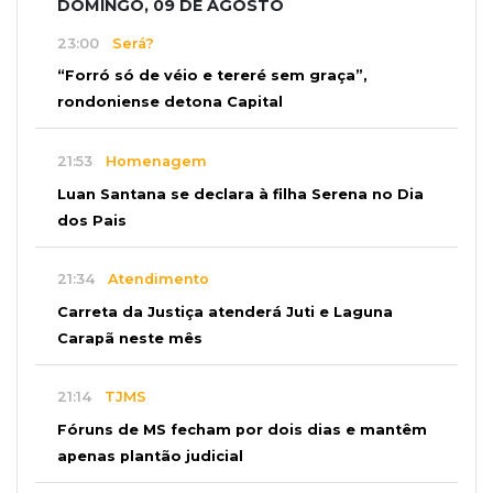
DOMINGO, 09 DE AGOSTO
23:00
Será?
“Forró só de véio e tereré sem graça”,
rondoniense detona Capital
21:53
Homenagem
Luan Santana se declara à filha Serena no Dia
dos Pais
21:34
Atendimento
Carreta da Justiça atenderá Juti e Laguna
Carapã neste mês
21:14
TJMS
Fóruns de MS fecham por dois dias e mantêm
apenas plantão judicial