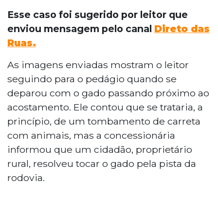
Pelo menos 11 bois foram flagrados na
pista da BR-163/MS, no km 702, em Rio
Esse caso foi sugerido por leitor que
Verde. Um produtor rural tocou o gado
enviou mensagem pelo canal
Direto das
pela rodovia e se recusou a retirá-los após
Ruas.
ser abordado pela concessionária Motiva
Pantanal. A PRF foi acionada e o
As imagens enviadas mostram o leitor
proprietário retirou os animais. Motoristas
seguindo para o pedágio quando se
ficaram parados, agravando atrasos
deparou com o gado passando próximo ao
causados por obras no trecho. A pista foi
acostamento. Ele contou que se trataria, a
liberada por volta das 17 horas.
princípio, de um tombamento de carreta
com animais, mas a concessionária
informou que um cidadão, proprietário
rural, resolveu tocar o gado pela pista da
rodovia.