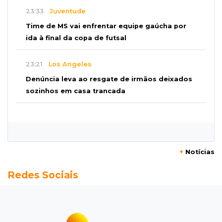
23:33
Juventude
Time de MS vai enfrentar equipe gaúcha por
ida à final da copa de futsal
23:21
Los Angeles
Denúncia leva ao resgate de irmãos deixados
sozinhos em casa trancada
23:17
Clima
Defesa Civil recomenda atenção em MS com
formação de ciclone bomba
+
Notícias
23:00
Ideb
Redes Sociais
Entre escolas com nota divulgada, 3 estaduais
lideram o Ensino Médio na Capital